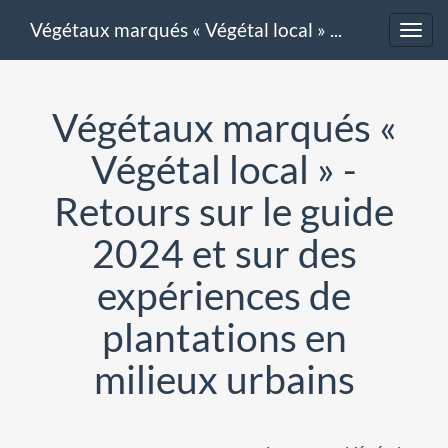
Végétaux marqués « Végétal local » - Retours sur le guide 2024 et sur des expériences de plantations en milieux urbains
Toggl
navig
Végétaux marqués «
Végétal local » -
Retours sur le guide
2024 et sur des
expériences de
plantations en
milieux urbains